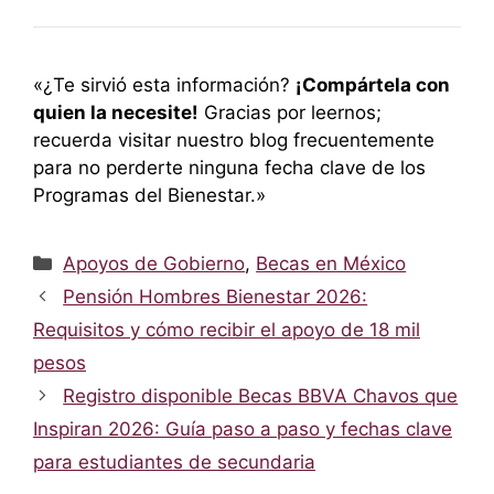
«¿Te sirvió esta información?
¡Compártela con
quien la necesite!
Gracias por leernos;
recuerda visitar nuestro blog frecuentemente
para no perderte ninguna fecha clave de los
Programas del Bienestar.»
Categorías
Apoyos de Gobierno
,
Becas en México
Pensión Hombres Bienestar 2026:
Requisitos y cómo recibir el apoyo de 18 mil
pesos
Registro disponible Becas BBVA Chavos que
Inspiran 2026: Guía paso a paso y fechas clave
para estudiantes de secundaria