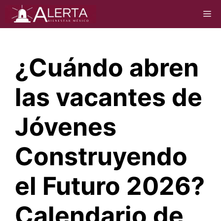
Saltar
M
al
contenido
¿Cuándo abren
las vacantes de
Jóvenes
Construyendo
el Futuro 2026?
Calendario de