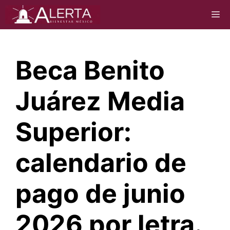
Saltar
M
al
contenido
Beca Benito
Juárez Media
Superior:
calendario de
pago de junio
2026 por letra.