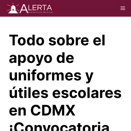
Saltar
M
al
contenido
Todo sobre el
apoyo de
uniformes y
útiles escolares
en CDMX
¡Convocatoria