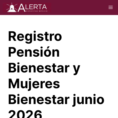
Saltar
M
al
contenido
Registro
Pensión
Bienestar y
Mujeres
Bienestar junio
2026