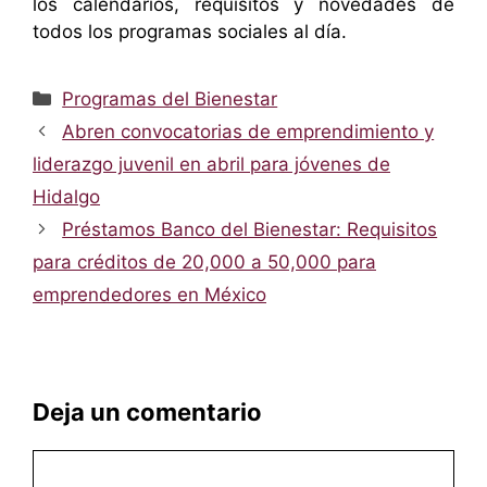
los calendarios, requisitos y novedades de
todos los programas sociales al día.
Categorías
Programas del Bienestar
Abren convocatorias de emprendimiento y
liderazgo juvenil en abril para jóvenes de
Hidalgo
Préstamos Banco del Bienestar: Requisitos
para créditos de 20,000 a 50,000 para
emprendedores en México
Deja un comentario
Comentario