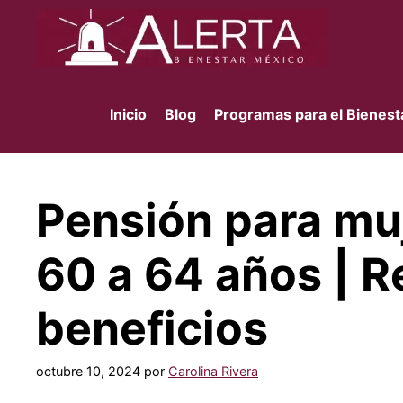
Saltar
al
contenido
Inicio
Blog
Programas para el Bienest
Pensión para mu
60 a 64 años | R
beneficios
octubre 10, 2024
por
Carolina Rivera