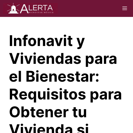
Saltar
M
al
contenido
Infonavit y
Viviendas para
el Bienestar:
Requisitos para
Obtener tu
Vivienda si