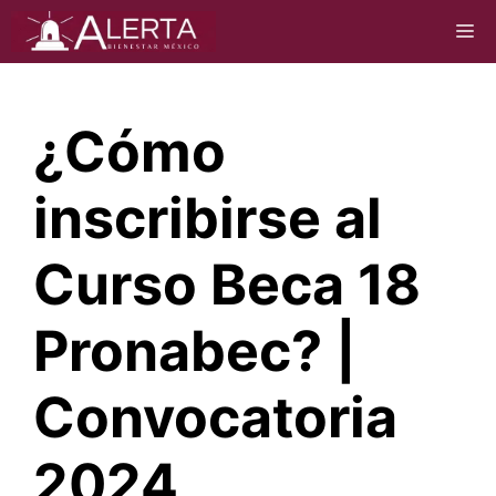
Saltar
M
al
contenido
¿Cómo
inscribirse al
Curso Beca 18
Pronabec? |
Convocatoria
2024