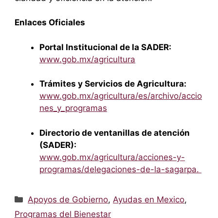
Enlaces Oficiales
Portal Institucional de la SADER:
www.gob.mx/agricultura
Trámites y Servicios de Agricultura:
www.gob.mx/agricultura/es/archivo/accio
nes_y_programas
Directorio de ventanillas de atención
(SADER):
www.gob.mx/agricultura/acciones-y-
programas/delegaciones-de-la-sagarpa.
Categorías
Apoyos de Gobierno
,
Ayudas en Mexico
,
Programas del Bienestar