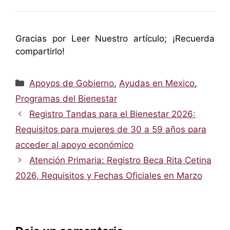
Gracias por Leer Nuestro artículo; ¡Recuerda
compartirlo!
Categorías
Apoyos de Gobierno
,
Ayudas en Mexico
,
Programas del Bienestar
Registro Tandas para el Bienestar 2026:
Requisitos para mujeres de 30 a 59 años para
acceder al apoyo económico
Atención Primaria: Registro Beca Rita Cetina
2026, Requisitos y Fechas Oficiales en Marzo