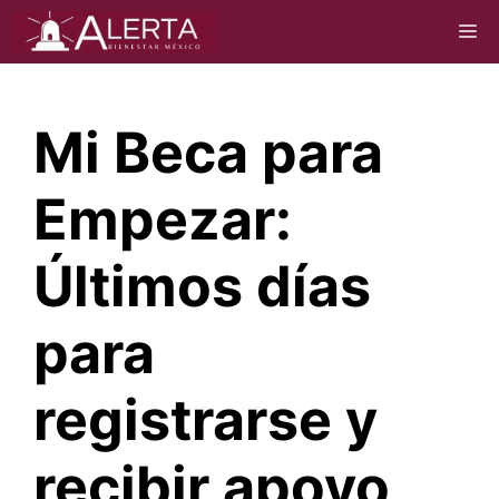
Saltar
M
al
contenido
Mi Beca para
Empezar:
Últimos días
para
registrarse y
recibir apoyo