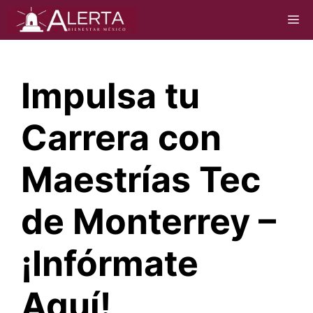
Saltar
M
al
contenido
Impulsa tu
Carrera con
Maestrías Tec
de Monterrey –
¡Infórmate
Aquí!