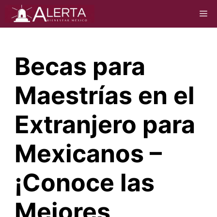
Saltar
M
al
contenido
Becas para
Maestrías en el
Extranjero para
Mexicanos –
¡Conoce las
Mejores