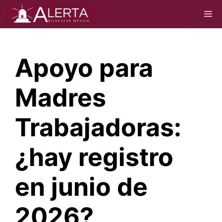
Saltar
M
al
contenido
Apoyo para
Madres
Trabajadoras:
¿hay registro
en junio de
2026?